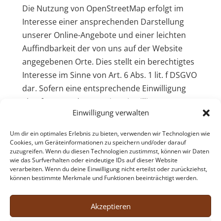
Die Nutzung von OpenStreetMap erfolgt im
Interesse einer ansprechenden Darstellung
unserer Online-Angebote und einer leichten
Auffindbarkeit der von uns auf der Website
angegebenen Orte. Dies stellt ein berechtigtes
Interesse im Sinne von Art. 6 Abs. 1 lit. f DSGVO
dar. Sofern eine entsprechende Einwilligung
abgefragt wurde (z. B. eine Einwilligung zur
Einwilligung verwalten
Speicherung von Cookies), erfolgt die
Verarbeitung ausschließlich auf Grundlage von
Um dir ein optimales Erlebnis zu bieten, verwenden wir Technologien wie
Art. 6 Abs. 1 lit. a DSGVO; die Einwilligung ist
Cookies, um Geräteinformationen zu speichern und/oder darauf
zuzugreifen. Wenn du diesen Technologien zustimmst, können wir Daten
jederzeit widerrufbar.
wie das Surfverhalten oder eindeutige IDs auf dieser Website
verarbeiten. Wenn du deine Einwilligung nicht erteilst oder zurückziehst,
Quelle:
e-recht24.de
können bestimmte Merkmale und Funktionen beeinträchtigt werden.
Akzeptieren